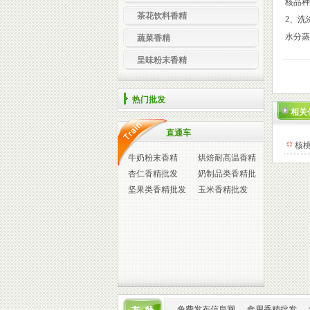
核
茶花饮料香精
2、洗
水分蒸
蔬菜香精
呈味粉末香精
热门批发
相关
直通车
核
牛奶粉末香精
烘焙耐高温香精
杏仁香精批发
奶制品类香精批
坚果类香精批发
发
玉米香精批发
免费发布信息网
食用香精批发