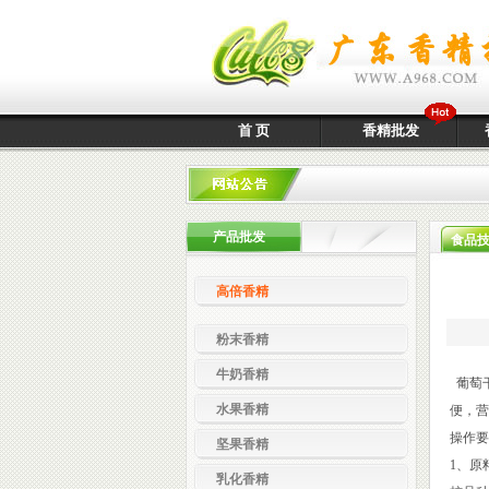
首 页
香精批发
产品批发
食品
高倍香精
粉末香精
牛奶香精
葡萄
水果香精
便，营
操作要
坚果香精
1、原
乳化香精