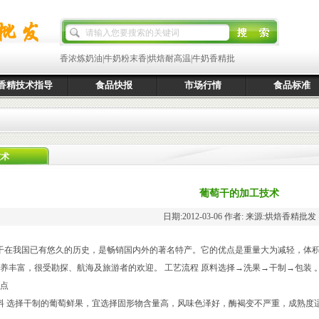
香浓炼奶油
|
牛奶粉末香
|
烘焙耐高温
|
牛奶香精批
香精技术指导
食品快报
市场行情
食品标准
技术
葡萄干的加工技术
日期:2012-03-06 作者: 来源:烘焙香精批发
干在我国已有悠久的历史，是畅销国内外的著名特产。它的优点是重量大为减轻，体积
养丰富，很受勘探、航海及旅游者的欢迎。 工艺流程 原料选择→洗果→干制→包装 
点
料 选择干制的葡萄鲜果，宜选择固形物含量高，风味色泽好，酶褐变不严重，成熟度