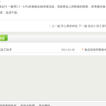
品种。
涤去污 一般用1.5－4.0%的氢氧化钠溶液洗涤，洗除果皮上所附着的蜡质、有害微
发，促进干燥。
< 上一篇:
开心果的特征
下一篇:
花生仁加工原
信息
桃加工技术
食品添加剂新标
2012-02-28
烘焙香精批发
时尚女鞋网
亮金网络