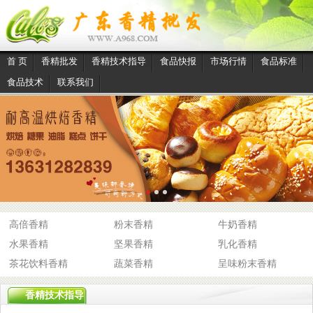
首 页
香精批发
香精技术指导
食品快报
市场行情
食品标准
食品技术
联系我们
高倍香精
粉末香精
牛奶香精
水果香精
坚果香精
乳化香精
茶花饮料香精
蔬菜香精
呈味粉末香精
香精技术指导